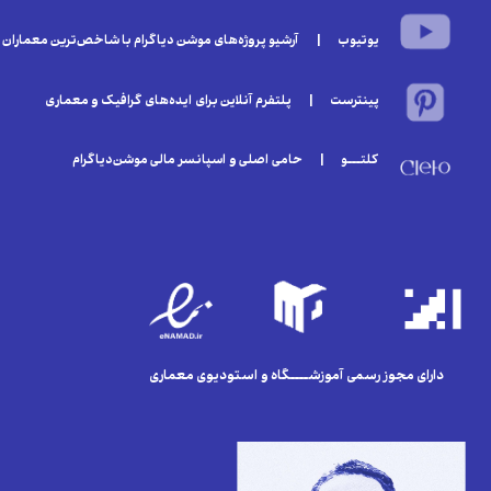
یوتیوب | آرشیو پروژه‌های موشن دیاگرام با شاخص‌ترین معماران
پینترست | پلتفرم آنلاین برای ایده‌های گرافیک و معماری
کلتـــو | حامی اصلی و اسپانسر مالی موشن‌دیاگرام
دارای مجوز رسمی آموزشــــگاه و استودیوی معماری