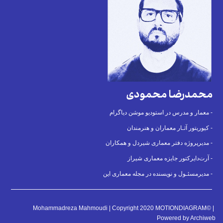
محمدرضا محمودی
معمار و مدرس در استودیو موشن دیاگرام -
کیوریتور آثـار معماران و هنرمندان -
مدیرپروژه دفتر معماری شیردل و همکاران -
آرت‌دایرکتور جایزه معماری شیراز -
مدیرمسئـول و نویسنده در مجله معماری این -
Mohammadreza Mahmoudi | Copyright 2020 MOTIONDIAGRAM© |
Powered by Archiweb