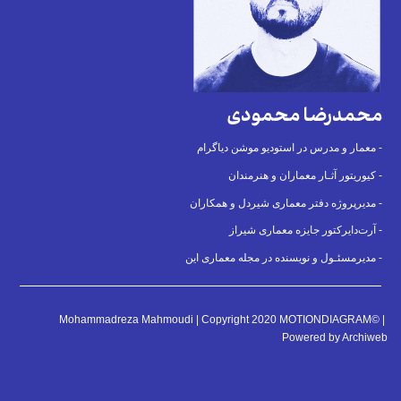
محمدرضا محمودی
معمار و مدرس در استودیو موشن دیاگرام -
کیوریتور آثـار معماران و هنرمندان -
مدیرپروژه دفتر معماری شیردل و همکاران -
آرت‌دایرکتور جایزه معماری شیراز -
مدیرمسئـول و نویسنده در مجله معماری این -
Mohammadreza Mahmoudi | Copyright 2020 MOTIONDIAGRAM© |
Powered by Archiweb