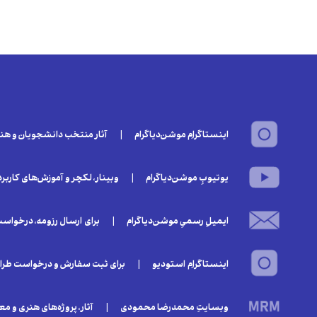
اینستاگرامِ موشن‌دیاگرام | آثار منتخب دانشجویان و هنرجو
یوتیوبِ موشن‌دیاگرام | وبینار‌، لکچر و آموزش‌های کاربرد
ایمیلِ رسمیِ موشن‌دیاگرام | برای ارسال رزومه، درخواست 
اینستاگرامِ استودیو | برای ثبت سفارش و درخواست طراح
وبسایتِ محمدرضا محمودی | آثار، پروژه‌های هنری و معما