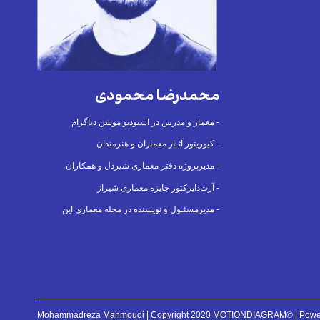
محمدرضا محمودی
معمار و مدرس در استودیو موشن دیاگرام -
کیوریتور آثـار معماران و هنرمندان -
مدیرپروژه دفتر معماری شیردل و همکاران -
آرت‌دایرکتور جایزه معماری شیراز -
مدیرمسئـول و نویسنده در مجله معماری این -