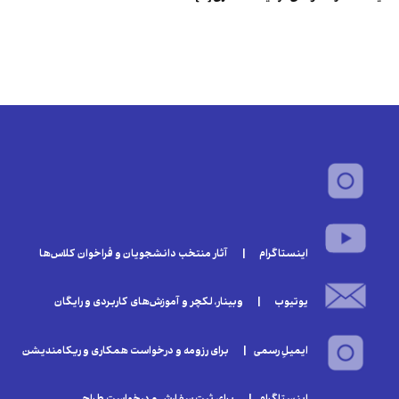
اینستاگرام | آثار منتخب دانشجویان و فراخوان‌ کلا‌س‌ها
یوتیوب | وبینار‌، لکچر و آموزش‌های کاربردی و رایگان
ایمیلِ رسمی | برای رزومه و درخواست همکاری و ریکامندیشن