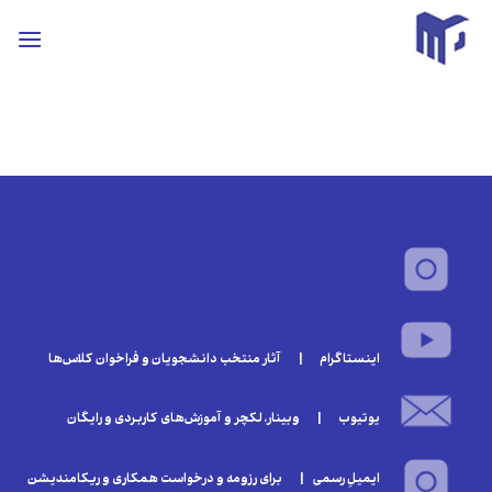
ه
حتوا
روید
اینستاگرام | آثار منتخب دانشجویان و فراخوان‌ کلا‌س‌ها
یوتیوب | وبینار‌، لکچر و آموزش‌های کاربردی و رایگان
ایمیلِ رسمی | برای رزومه و درخواست همکاری و ریکامندیشن