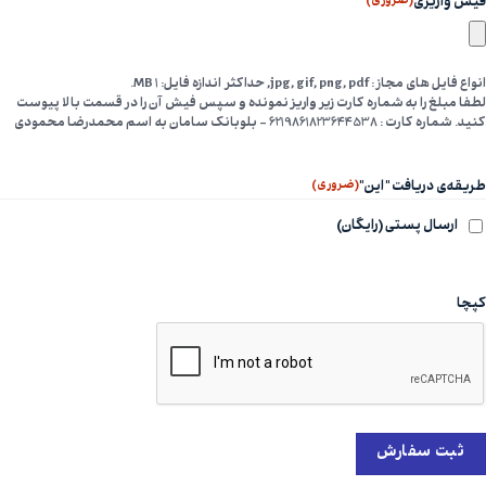
(ضروری)
فیش واریزی
انواع فایل های مجاز : jpg, gif, png, pdf, حداکثر اندازه فایل: 1 MB.
لطفا مبلغ را به شماره کارت زیر واریز نمونده و سپس فیش آن را در قسمت بالا پیوست
کنید. شماره کارت : 6219861823644538 - بلو‌بانک سامان به اسم محمدرضا محمودی
(ضروری)
طریقه‌ی دریافت "این"
ارسال پستی (رایگان)
کپچا