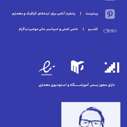
پینترست | پلتفرم آنلاین برای ایده‌های گرافیک و معماری
کلتـــو | حامی اصلی و اسپانسر مالی موشن‌دیاگرام
دارای مجوز رسمی آموزشــــگاه و استودیوی معماری