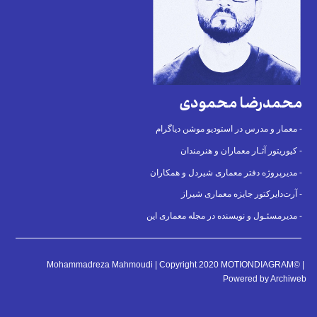
محمدرضا محمودی
معمار و مدرس در استودیو موشن دیاگرام -
کیوریتور آثـار معماران و هنرمندان -
مدیرپروژه دفتر معماری شیردل و همکاران -
آرت‌دایرکتور جایزه معماری شیراز -
مدیرمسئـول و نویسنده در مجله معماری این -
Mohammadreza Mahmoudi | Copyright 2020 MOTIONDIAGRAM© |
Powered by Archiweb