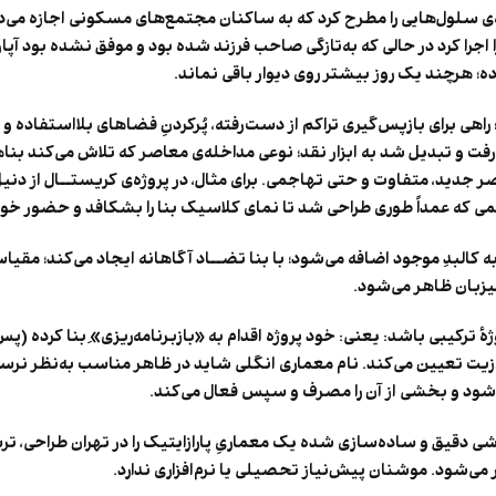
ئاک ایده‌ی سلول‌هایی را مطرح کرد که به ساکنان مجتمع‌های مسکونی اجازه م
 اجرا کرد در حالی که به‌تازگی صاحب فرزند شده بود و موفق نشده بود آپ
ه؛ هرچند یک روز بیشتر روی دیوار باقی نماند.
 راهی برای بازپس‌گیری تراکم از دست‌رفته، پُرکردنِ فضاهای بلااستفاده 
ر رفت و تبدیل شد به ابزار نقد؛ نوعی مداخله‌ی معاصر که تلاش می‌کند بناه
صر جدید، متفاوت و حتی تهاجمی. برای مثال، در پروژه‌ی کریستــال از د
 که عمداً طوری طراحی شد تا نمای کلاسیک بنا را بشکافد و حضور خود را 
 کالبدِ موجود اضافه می‌شود؛ با بنا تضــاد آگاهانه ایجاد می‌کند؛ مق
میزبان ظاهر می‌شود.
ژهٔ ترکیبی باشد: یعنی: خود پروژه اقدام به «بازبرنامه‌ریزی»ِ بنا کرده (پ
ِ پارازیت تعیین می‌کند. نام معماری انگلی شاید در ظاهر مناسب به‌نظر 
ود و بخشی از آن را مصرف و سپس فعال می‌کند.