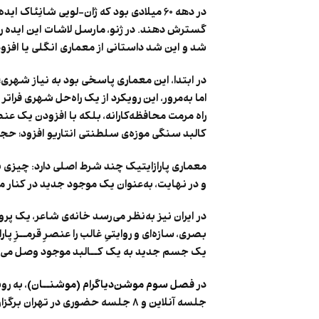
در دهه ۶۰ میلادی بود که ژان-لویی شانِ
گسترش دهند. در ژنو، مارسل لاشات این ایده را
شد و این شد داستانی از معماری انگلی یا افزود
در ابتدا، این معماری پاسخی بود به نیاز شهری؛
اما به‌مرور، این رویکرد از یک راه‌حل شهری فرات
راه مرمت محافظه‌کارانه، بلکه با افزودن یک عن
کالبد سنگی موزه‌ی سلطنتی انتاریو افزود؛ حجمی
معماری پارازایتیک چند شرط اصلی دارد: چیزی به
و در نهایت، به‌عنوان یک موجود جدید در کنار 
در ایران نیز به‌نظر می‌رسد خانه‌ی شاعر، یک پرو
بصری، سازه‌ای و روایتیِ غالب را عنصرِ قرمــز
یک جسم جدید به یک کــالبد موجود وصل می‌ش
در
فصل سوم موشن‌دیاگرام (موشنــان)
جلسه آنلاین و ۸ جلسه حضوری در تهران برگزار می‌شود. موشنان پیش‌نیاز تحصیلی یا نرم‌افزاری ندارد.